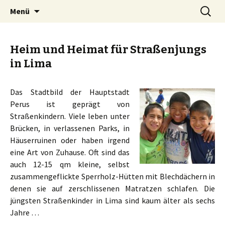
Menschen für Menschen
Springe
Suchen
Oberle-Stiftung
Menü
zum
nach:
Inhalt
Heim und Heimat für Straßenjungs
in Lima
Das Stadtbild der Hauptstadt
Perus ist geprägt von
Straßenkindern. Viele leben unter
Brücken, in verlassenen Parks, in
Häuserruinen oder haben irgend
eine Art von Zuhause. Oft sind das
auch 12-15 qm kleine, selbst
zusammengeflickte Sperrholz-Hütten mit Blechdächern in
denen sie auf zerschlissenen Matratzen schlafen. Die
jüngsten Straßenkinder in Lima sind kaum älter als sechs
Jahre …